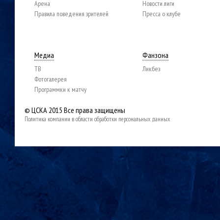
Арена
Новости лиги
Правила поведения зрителей
Пресса о клубе
Медиа
Фанзона
ТВ
Ликбез
Фотогалерея
Программки к матчу
© ЦСКА 2015
Все права защищены
Политика компании в области обработки персональных данных