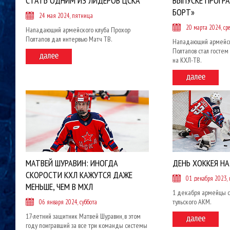
СТАТЬ ОДНИМ ИЗ ЛИДЕРОВ ЦСКА
ВЫПУСКЕ ПРОГР
БОРТ»
24 мая 2024, пятница
20 марта 2024, ср
Нападающий армейского клуба Прохор
Полтапов дал интервью Матч ТВ.
Нападающий армейск
Полтапов стал гостем
на КХЛ-ТВ.
МАТВЕЙ ШУРАВИН: ИНОГДА
ДЕНЬ ХОККЕЯ НА
СКОРОСТИ КХЛ КАЖУТСЯ ДАЖЕ
01 декабря 2023,
МЕНЬШЕ, ЧЕМ В МХЛ
1 декабря армейцы с
тульского АКМ.
06 января 2024, суббота
17-летний защитник Матвей Шуравин, в этом
году поигравший за все три команды системы