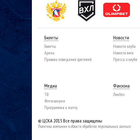
Билеты
Новости
Билеты
Новости клуба
Арена
Новости лиги
Правила поведения зрителей
Пресса о клубе
Медиа
Фанзона
ТВ
Ликбез
Фотогалерея
Программки к матчу
© ЦСКА 2015
Все права защищены
Политика компании в области обработки персональных данных