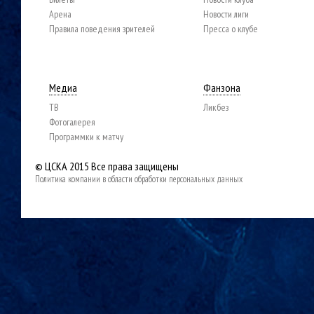
Арена
Новости лиги
Правила поведения зрителей
Пресса о клубе
Медиа
Фанзона
ТВ
Ликбез
Фотогалерея
Программки к матчу
© ЦСКА 2015
Все права защищены
Политика компании в области обработки персональных данных