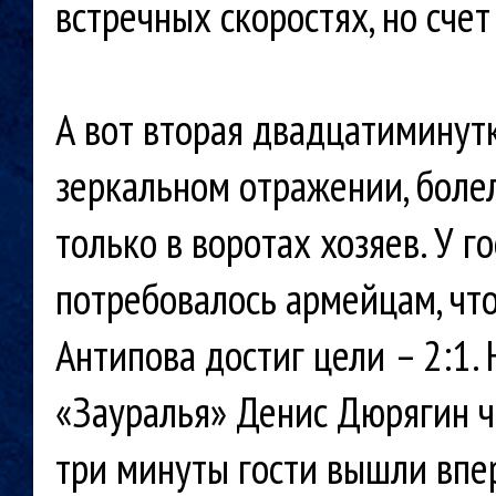
встречных скоростях, но сче
А вот вторая двадцатиминутк
зеркальном отражении, болел
только в воротах хозяев. У г
потребовалось армейцам, что
Антипова достиг цели – 2:1.
«Зауралья» Денис Дюрягин че
три минуты гости вышли впер