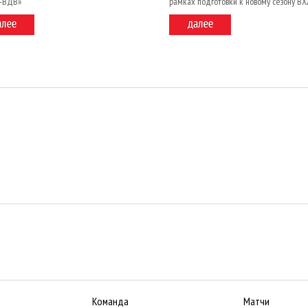
и-ВДВ»
рамках подготовки к новому сезону ВХ
Команда
Матчи