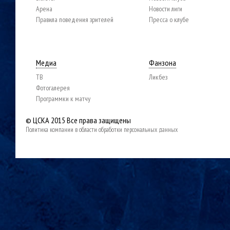
Арена
Новости лиги
Правила поведения зрителей
Пресса о клубе
Медиа
Фанзона
ТВ
Ликбез
Фотогалерея
Программки к матчу
© ЦСКА 2015
Все права защищены
Политика компании в области обработки персональных данных