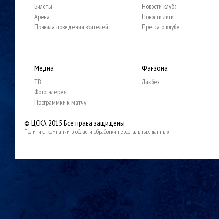
Билеты
Новости клуба
Арена
Новости лиги
Правила поведения зрителей
Пресса о клубе
Медиа
Фанзона
ТВ
Ликбез
Фотогалерея
Программки к матчу
© ЦСКА 2015
Все права защищены
Политика компании в области обработки персональных данных