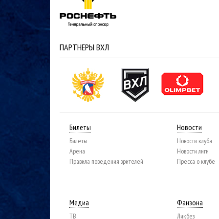
ПАРТНЕРЫ ВХЛ
Билеты
Новости
Билеты
Новости клуба
Арена
Новости лиги
Правила поведения зрителей
Пресса о клубе
Медиа
Фанзона
ТВ
Ликбез