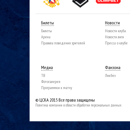
Билеты
Новости
Билеты
Новости клуба
Арена
Новости лиги
Правила поведения зрителей
Пресса о клубе
Медиа
Фанзона
ТВ
Ликбез
Фотогалерея
Программки к матчу
© ЦСКА 2015
Все права защищены
Политика компании в области обработки персональных данных