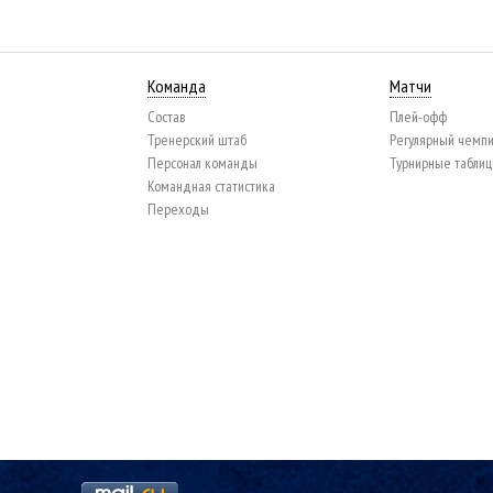
Команда
Матчи
Состав
Плей-офф
Тренерский штаб
Регулярный чемп
Персонал команды
Турнирные табли
Командная статистика
Переходы