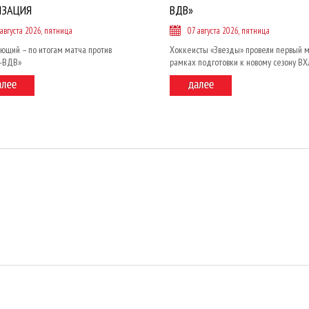
ИЗАЦИЯ
ВДВ»
 августа 2026, пятница
07 августа 2026, пятница
ющий – по итогам матча против
Хоккеисты «Звезды» провели первый м
и-ВДВ»
рамках подготовки к новому сезону ВХ