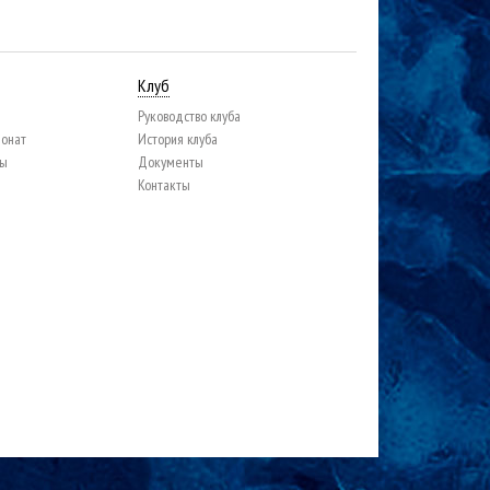
Клуб
Руководство клуба
ионат
История клуба
цы
Документы
Контакты