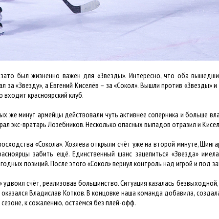
 зато был жизненно важен для «Звезды». Интересно, что оба вышедши
л за «Звезду», а Евгений Киселёв – за «Сокол». Вышли против «Звезды» 
о входит красноярский клуб.
вых же минут армейцы действовали чуть активнее соперника и больше вл
грал экс-вратарь Лозебников. Несколько опасных выпадов отразил и Кисел
осходства «Сокола». Хозяева открыли счёт уже на второй минуте, Шинга
асноярцы забить ещё. Единственный шанс зацепиться «Звезда» имела
одных позиций. После этого «Сокол» вернул контроль над игрой и под за
 удвоил счёт, реализовав большинство. Ситуация казалась безвыходной, 
оказался Владислав Котков. В концовке наша команда добавила, создала
м сезоне
,
к сожалению
,
остаёмся без плей-офф
.