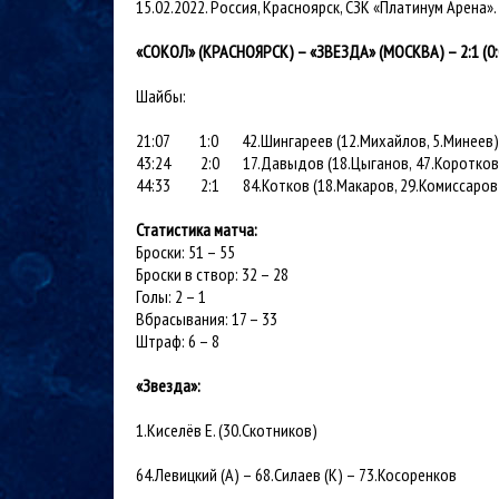
15.02.2022. Россия, Красноярск, СЗК «Платинум Арена».
«СОКОЛ» (КРАСНОЯРСК) – «ЗВЕЗДА» (МОСКВА) – 2:1 (0:0;
Шайбы:
21:07
1:0 42.Шингареев (12.Михайлов, 5.Минеев)
43:24
2:0 17.Давыдов (18.Цыганов
,
47
.
Коротков
44:33
2:1 84.Котков (18
.
Макаров
,
29.Комиссаров
Статистика матча:
Броски: 51 – 55
Броски в створ: 32 – 28
Голы: 2 – 1
Вбрасывания: 17 – 33
Штраф: 6 – 8
«Звезда»:
1.Киселёв Е. (30.Скотников)
64.Левицкий (А) – 68.Силаев (К) – 73.Косоренков