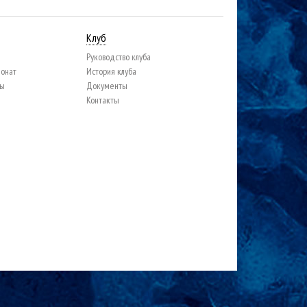
Клуб
Руководство клуба
ионат
История клуба
цы
Документы
Контакты