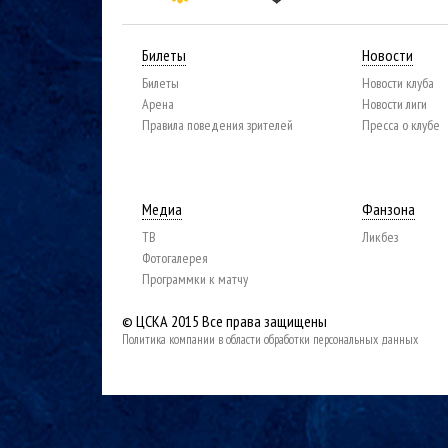
Билеты
Новости
Билеты
Новости клуба
Арена
Новости лиги
Правила поведения зрителей
Пресса о клубе
Медиа
Фанзона
ТВ
Ликбез
Фотогалерея
Программки к матчу
© ЦСКА 2015
Все права защищены
Политика компании в области обработки персональных данных