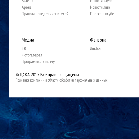
Билеты
Новости клуба
Арена
Новости лиги
Правила поведения зрителей
Пресса о клубе
Медиа
Фанзона
ТВ
Ликбез
Фотогалерея
Программки к матчу
© ЦСКА 2015
Все права защищены
Политика компании в области обработки персональных данных