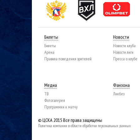
Билеты
Новости
Билеты
Новости клуба
Арена
Новости лиги
Правила поведения зрителей
Пресса о клубе
Медиа
Фанзона
ТВ
Ликбез
Фотогалерея
Программки к матчу
© ЦСКА 2015
Все права защищены
Политика компании в области обработки персональных данных