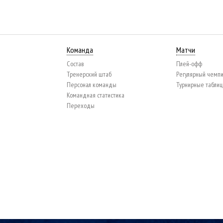
Команда
Матчи
Состав
Плей-офф
Тренерский штаб
Регулярный чемп
Персонал команды
Турнирные табли
Командная статистика
Переходы