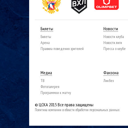
Билеты
Новости
Билеты
Новости клуба
Арена
Новости лиги
Правила поведения зрителей
Пресса о клубе
Медиа
Фанзона
ТВ
Ликбез
Фотогалерея
Программки к матчу
© ЦСКА 2015
Все права защищены
Политика компании в области обработки персональных данных