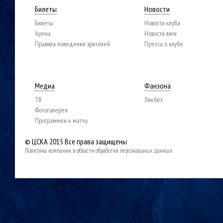
Билеты
Новости
Билеты
Новости клуба
Арена
Новости лиги
Правила поведения зрителей
Пресса о клубе
Медиа
Фанзона
ТВ
Ликбез
Фотогалерея
Программки к матчу
© ЦСКА 2015
Все права защищены
Политика компании в области обработки персональных данных