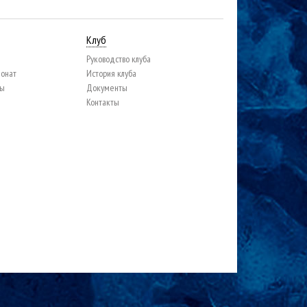
Клуб
Руководство клуба
ионат
История клуба
цы
Документы
Контакты