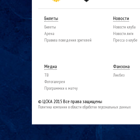
Билеты
Новости
Билеты
Новости клуба
Арена
Новости лиги
Правила поведения зрителей
Пресса о клубе
Медиа
Фанзона
ТВ
Ликбез
Фотогалерея
Программки к матчу
© ЦСКА 2015
Все права защищены
Политика компании в области обработки персональных данных