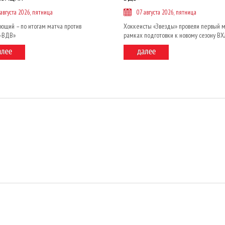
 августа 2026, пятница
07 августа 2026, пятница
ющий – по итогам матча против
Хоккеисты «Звезды» провели первый м
и-ВДВ»
рамках подготовки к новому сезону ВХ