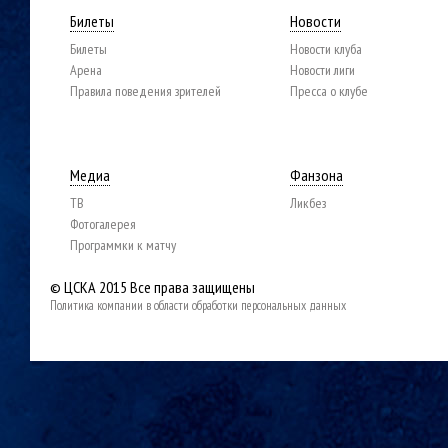
Билеты
Новости
Билеты
Новости клуба
Арена
Новости лиги
Правила поведения зрителей
Пресса о клубе
Медиа
Фанзона
ТВ
Ликбез
Фотогалерея
Программки к матчу
© ЦСКА 2015
Все права защищены
Политика компании в области обработки персональных данных