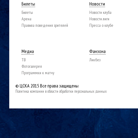
Билеты
Новости
Билеты
Новости клуба
Арена
Новости лиги
Правила поведения зрителей
Пресса о клубе
Медиа
Фанзона
ТВ
Ликбез
Фотогалерея
Программки к матчу
© ЦСКА 2015
Все права защищены
Политика компании в области обработки персональных данных