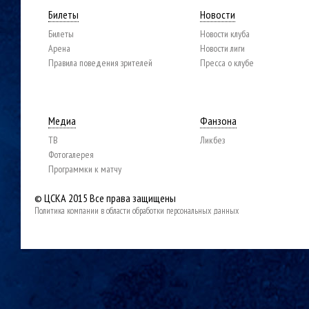
Билеты
Новости
Билеты
Новости клуба
Арена
Новости лиги
Правила поведения зрителей
Пресса о клубе
Медиа
Фанзона
ТВ
Ликбез
Фотогалерея
Программки к матчу
© ЦСКА 2015
Все права защищены
Политика компании в области обработки персональных данных