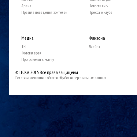
Арена
Новости лиги
Правила поведения зрителей
Пресса о клубе
Медиа
Фанзона
ТВ
Ликбез
Фотогалерея
Программки к матчу
© ЦСКА 2015
Все права защищены
Политика компании в области обработки персональных данных