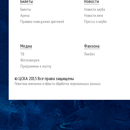
Билеты
Новости
Билеты
Новости клуба
Арена
Новости лиги
Правила поведения зрителей
Пресса о клубе
Медиа
Фанзона
ТВ
Ликбез
Фотогалерея
Программки к матчу
© ЦСКА 2015
Все права защищены
Политика компании в области обработки персональных данных