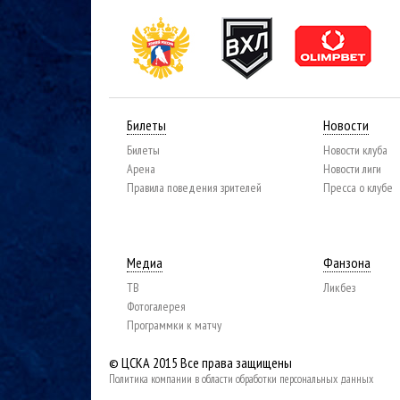
Билеты
Новости
Билеты
Новости клуба
Арена
Новости лиги
Правила поведения зрителей
Пресса о клубе
Медиа
Фанзона
ТВ
Ликбез
Фотогалерея
Программки к матчу
© ЦСКА 2015
Все права защищены
Политика компании в области обработки персональных данных