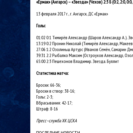
«Ермак» (Ангарск) – «Звезда» (Чехов) 2:3 Б (0:2, 2:0, 0:0, 
13 февраля 2017 г., г. Ангарск, ДС «Ермак»
Голы:
01:02 0:1 Тимирёв Александр (Шаров Александр А.). Зв
13:19 0:2 Пронин Николай (Тимирёв Александр, Макеев 
27:06 1:2 Озолиньш Артурс (Иванов Семён, Самарин Дми
39:31 2:2 Рыбалко Максим (Остроухов Александр, Озол
65:00 2:3 Пешехонов Владимир. Звезда. Буллит
Статистика матча:
Броски: 66-36;
Броски в створ: 38-16;
Голы: 2-3;
Вбрасывания: 42-17;
Штраф: 8-16
Пресс–служба ХК ЦСКА
ПОСЛЕДНИЕ НОВОСТИ