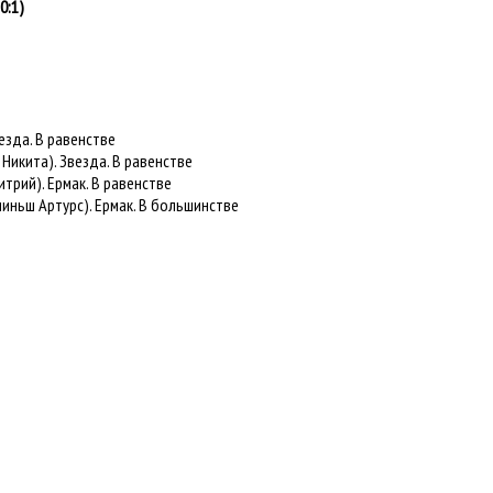
0:1)
езда. В равенстве
Никита). Звезда. В равенстве
трий). Ермак. В равенстве
иньш Артурс). Ермак. В большинстве