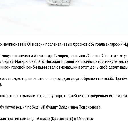
о чемпионата ВХЛ в серии послематчевых бросков обыграла ангарский «Ер
 минуте отличился Александр Тимирев, записавший на свой счет десятую 
ь Сергея Магарилова. Это Николай Пронин на тринадцатой минуте масте
стником голевой комбинации стал отмечавший в этот день своё девятнадц
хозяевам, которым хватило периодадля двух заброшенных шайб. Причём 
е.
моментов создавали хозяева у ворот армейцев, но уверенная игра Алек
ьбу матча решил победный буллит Владимира Пешехонова.
ля против команды «Сокол» (Красноярск) в 15-00 мск.