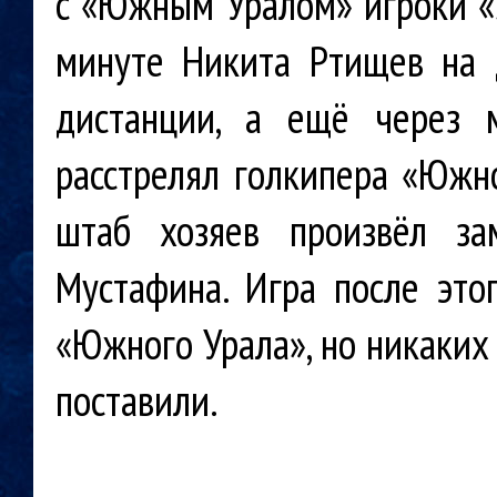
с «Южным Уралом» игроки «З
минуте Никита Ртищев на 
дистанции, а ещё через м
расстрелял голкипера «Южн
штаб хозяев произвёл за
Мустафина. Игра после это
«Южного Урала», но никаких
поставили.