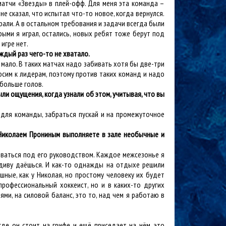
матчи «Звезды» в плей-офф. Для меня эта команда –
не сказал, что испытал что-то новое, когда вернулся.
грали. А в остальном требования и задачи всегда были
рыми я играл, остались, новых ребят тоже берут под
игре нет.
ждый раз чего-то не хватало.
ь мало. В таких матчах надо забивать хотя бы две-три
осим к лидерам, поэтому против таких команд и надо
 больше голов.
ли ощущения, когда узнали об этом, учитывая, что вы
 для команды, забраться пускай и на промежуточное
» Николаем Прониным выполняете в зале необычные и
роваться под его руководством. Каждое межсезонье я
о диву даёшься. И как-то однажды на отдыхе решили
ные, как у Николая, но простому человеку их будет
профессиональный хоккеист, но и в каких-то других
ями, на силовой баланс, это то, над чем я работаю в
где он стоит на грифе и ещё приседает на нём, это