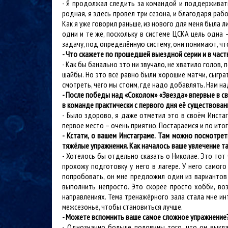
- Я продолжал следить за командой и поддерживать
родная, я здесь провёл три сезона, и благодаря рабо
Как я уже говорил раньше, из нового для меня была л
одни и те же, поскольку в системе ЦСКА цель одна 
задачу, под определённую систему, они понимают, чт
- Что скажете по прошедшей выездной серии и в част
- Как бы банально это ни звучало, не хватило голов,
шайбы. Но это всё равно были хорошие матчи, сыгра
смотреть, чего мы стоим, где надо добавлять. Нам н
- После победы над «Соколом» «Звезда» впервые в св
в команде практически с первого дня её существован
- Было здорово, я даже отметил это в своём Инста
первое место – очень приятно. Постараемся и по итог
- Кстати, о вашем Инстаграме. Там можно посмотре
тяжёлые упражнения. Как началось ваше увлечение 
- Хотелось бы отдельно сказать о Николае. Это тот
прохожу подготовку у него в лагере. У него самог
попробовать, он мне предложил один из вариантов 
выполнить непросто. Это скорее просто хобби, воз
направлениях. Тема тренажёрного зала стала мне инт
межсезонье, чтобы становиться лучше.
- Можете вспомнить ваше самое сложное упражнение?
- Однозначно больше половины того, что он выклад