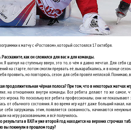
ограммки к матчу с
«Ростовом», который состоялся 17 октября.
. Расскажите, как он сложился для вас и для команды.
н. Я шагнул на ступеньку вверх, это то, о чём я давно мечтал. Для себ
ний на старте, потом смогли прервать её, выкарабкались, и в конце сезон
ебя проявить, но повторюсь, сезон для себя провёл неплохой. Понимаю,
кая продолжительная чёрная полоса? При том, что в некоторых матчах и
лке, на отношениях внутри команды. Все ребята делают то же самое, ч
ого игрока. Но поскольку все ребята профессионалы, они не показывают 
ась от обычного состояния. А во время игр идёт даже больший накал, нап
ше себя загружаешь этим, появляется скованность, начинаются ненужны
ли на игру раскованными, и всё получилось.
о результата в ВХЛ и уже второй год находится на верхних строчках табл
ую вы покинули в прошлом году?