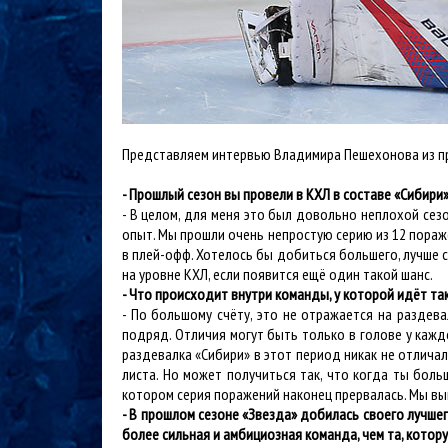
Представляем интервью Владимира Пешехонова из пр
- Прошлый сезон вы провели в КХЛ в составе «Сибири»
- В целом, для меня это был довольно неплохой сезо
опыт. Мы прошли очень непростую серию из 12 пораже
в плей-офф. Хотелось бы добиться большего, лучше с
на уровне КХЛ, если появится ещё один такой шанс.
- Что происходит внутри команды, у которой идёт та
- По большому счёту, это не отражается на раздева
подряд. Отличия могут быть только в голове у кажд
раздевалка «Сибири» в этот период никак не отличал
листа. Но может получиться так, что когда ты боль
котором серия поражений наконец прервалась. Мы выш
- В прошлом сезоне «Звезда» добилась своего лучшег
более сильная и амбициозная команда, чем та, котор