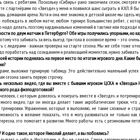
 связь с ребятами. Поскольку «Сибирь» рано закончила сезон, смотрел 
те с партнёрами по «Звезде» у меня и появился шанс сыграть в КХЛ. Я бы 
ишь домашняя арена. Хотя и она мне знакома, в детской школе мы здесь и
– побеждать в любом матче, любом турнире. Большинство ребят, с кото
о надо делать, поэтому кардинальных изменений в тактике или подходе к 
ности по двум матчам в Петербурге? Обе игры получились упорными, но ка
 потому что забивать за весь выезд три гола в основное время – это очен
ть с лидерами - важная проверка на старте сезона. Мы же себя тоже отн
адо поработать над созиданием и реализацией моментов, нужно забивать
оей истории поднялась на первое место по итогам игрового дня. Какие бы
ия?
граме, выложил турнирную таблицу. Это действительно маленький успех
ам сезона занять первую строчку.
ть несколько видео, где вы вместе с бывшим игроком ЦСКА и «Звезды
такого рода физподготовкой?
 человек, с которым довелось и поиграть вместе в «Звезде», и потрени
о много видео, где он иногда делает такие акробатические трюки, чт
тренировки. Упражнения, которые я выполняю, не такие сложные и страш
можность и желание показать, что я могу развиваться не только как 
ересна, это помогает в развитии. Много работы есть с резиновыми петл
 И одно такое, которое Николай делает, а вы побоялись?
ывает у себя в Инстаграме, я бы не сделал. Самое запоминающееся, 