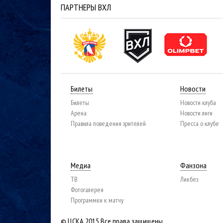
ПАРТНЕРЫ ВХЛ
Билеты
Новости
Билеты
Новости клуба
Арена
Новости лиги
Правила поведения зрителей
Пресса о клубе
Медиа
Фанзона
ТВ
Ликбез
Фотогалерея
Программки к матчу
© ЦСКА 2015
Все права защищены