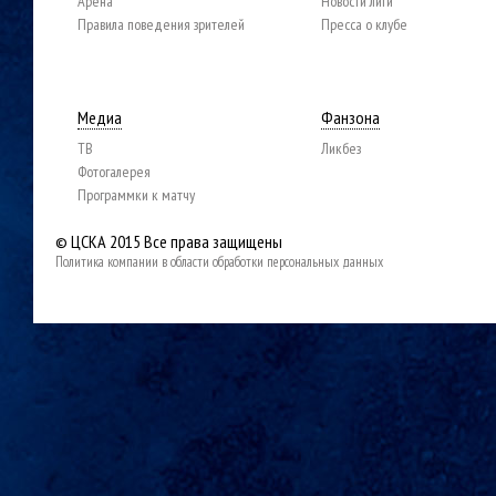
Арена
Новости лиги
Правила поведения зрителей
Пресса о клубе
Медиа
Фанзона
ТВ
Ликбез
Фотогалерея
Программки к матчу
© ЦСКА 2015
Все права защищены
Политика компании в области обработки персональных данных