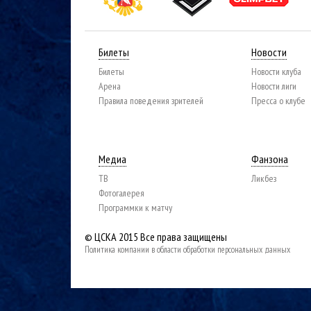
Билеты
Новости
Билеты
Новости клуба
Арена
Новости лиги
Правила поведения зрителей
Пресса о клубе
Медиа
Фанзона
ТВ
Ликбез
Фотогалерея
Программки к матчу
© ЦСКА 2015
Все права защищены
Политика компании в области обработки персональных данных