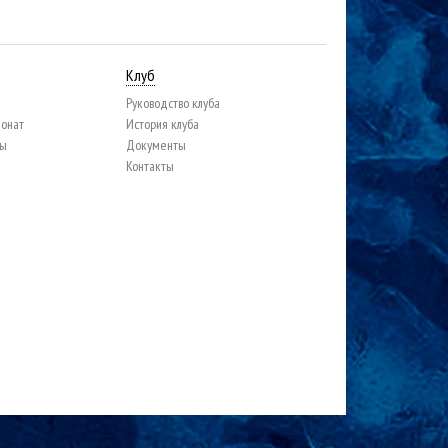
Клуб
Руководство клуба
ионат
История клуба
цы
Документы
Контакты