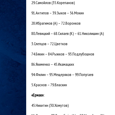
29.Самойлов (35.Корепанов)
91.Антипов – 39.Зыков – 56.Мокин
28.Ибрагимов (А) – 72.Воронков
80.Левицкий – 68.Силаев (К) – 61.Николишин (А)
3.Слепцов – 72.Цветков
74.Бякин – 84.Рыжков – 93.Подлубошнов
86.Якименко – 45.Икамацких
94.Филин – 95.Мещеряков – 99.Попугаев
5.Краснов – 79.Власкин
«Ермак»:
45.Никитин (30.Хомутов)