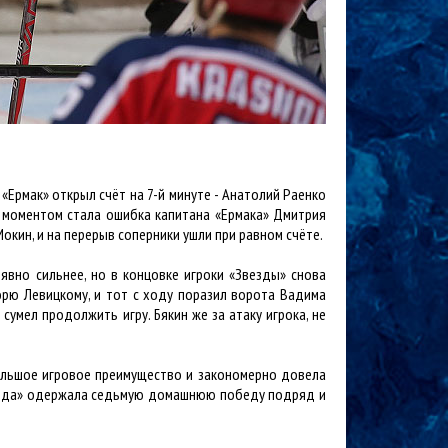
«Ермак» открыл счёт на 7-й минуте - Анатолий Раенко
 моментом стала ошибка капитана «Ермака» Дмитрия
кин, и на перерыв соперники ушли при равном счёте.
явно сильнее, но в концовке игроки «Звезды» снова
орю Левицкому, и тот с ходу поразил ворота Вадима
сумел продолжить игру. Бякин же за атаку игрока, не
ольшое игровое преимущество и закономерно довела
«Звезда» одержала седьмую домашнюю победу подряд и