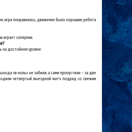
ом, игра понравилась, движение было хорошим, ребята
ак играет соперник.
ке?
ть на достойном уровне.
ыхода «в ноль» не забили, а сами пропустили – за две
роводили четвёртый выездной матч подряд со свежим