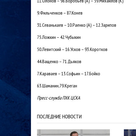
11.Олонов – 98.Воробьёв (А) – 59.Михайлов (К)
9.Фильченков – 87.Конев
31.Севанькаев – 10.Раенко (А) – 12.Зарипов
75.Ложкин – 42.Чубыкин
50.Левитский – 16.Усков – 93.Коротков
44.Ващенко – 71.Дьяков
7.Караваев – 13.Софьин – 17.Бойко
63.Шаманин,79.Креган
Пресс-служба ПХК ЦСКА
ПОСЛЕДНИЕ НОВОСТИ