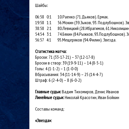
Шайбы:
06:58 0:1 10.Раенко (71.Дьяков). Ермак.
19:58 1:1 56.Мокин (39.Зыков, 93. Подлубошнов). З
38:58 2:1 80.Левицкий (28.Ибрагимов, 61.Николишин
54:54 3:1 74.Бякин (84.Рыжков, 93.Подлубошнов). 
56:57 4:1 95.Мещеряков (94.Филин). Звезда.
Статистика матча:
Броски: 71 (33-17-21) – 37 (12-17-8)
Броски в створ: 39 (19-9-11) – 14 (8-5-1)
Голы: 4 (1-1-2) – 1 (1-0-0)
Вбрасывания: 34 (11-14-9) – 25 (14-4-7)
Штраф: 6 (2-4-0) – 8 (6-0-2)
Главные судьи:
Вадим Тихомиров, Денис Иванов
Линейные судьи:
Николай Красотин, Иван Бойкин
Составы команд:
«Звезда»
: