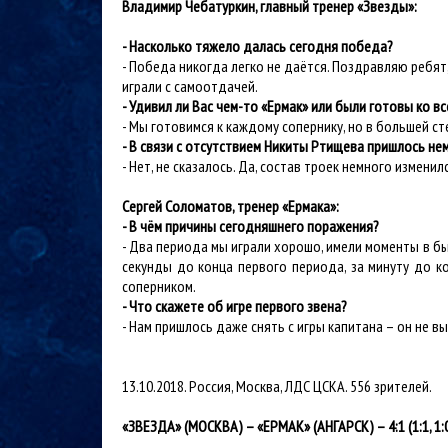
Владимир Чебатуркин, главный тренер «Звезды»:
- Насколько тяжело далась сегодня победа?
- Победа никогда легко не даётся. Поздравляю ребят
играли с самоотдачей.
- Удивил ли Вас чем-то «Ермак» или были готовы ко вс
- Мы готовимся к каждому сопернику, но в большей сте
- В связи с отсутствием Никиты Ртищева пришлось нем
- Нет, не сказалось. Да, состав троек немного измен
Сергей Соломатов, тренер «Ермака»:
- В чём причины сегодняшнего поражения?
- Два периода мы играли хорошо, имели моменты в быс
секунды до конца первого периода, за минуту до к
соперником.
- Что скажете об игре первого звена?
- Нам пришлось даже снять с игры капитана – он не в
13.10.2018. Россия, Москва, ЛДС ЦСКА. 556 зрителей.
«ЗВЕЗДА» (МОСКВА) – «ЕРМАК» (АНГАРСК) – 4
:1 (1:1, 1: