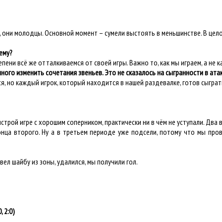
, они молодцы. Основной момент – сумели выстоять в меньшинстве. В цел
ему?
пени всё же отталкиваемся от своей игры. Важно то, как мы играем, а не к
ного изменить сочетания звеньев. Это не сказалось на сыгранности в ата
ился, но каждый игрок, который находится в нашей раздевалке, готов сыгра
трой игре с хорошим соперником, практически ни в чём не уступали. Два в
онца второго. Ну а в третьем периоде уже подсели, потому что мы п
ывел шайбу из зоны, удалился, мы получили гол.
0,
2:0)