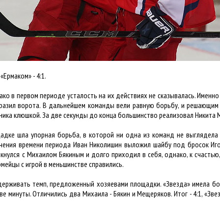
Ермаком» - 4:1.
ако в первом периоде усталость на их действиях не сказывалась. Именно 
разил ворота. В дальнейшем команды вели равную борьбу, и решающим
ика клюшкой. За две секунды до конца большинство реализовал Никита Мо
дке шла упорная борьба, в которой ни одна из команд не выглядела 
течения времени периода Иван Николишин выложил шайбу под бросок Иг
кнулся с Михаилом Бякиным и долго приходил в себя, однако, к счастью, 
мейцы с игрой в меньшинстве справились.
ыдерживать темп, предложенный хозяевами площадки. «Звезда» имела б
ве минуты. Отличились два Михаила - Бякин и Мещеряков. Итог - 4:1, 