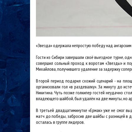
«Звезда» одержала непростую победу над ангарским «
Гости из Сибири завершали своё выездное турне, одн
совершил сольный проход к воротам «Звезды» и по
Михайлова, получившего удаление за задержку соперн
Второй период подарил схожий сценарий - на площа
организовали гол «в раздевалку». За минуту до ис
Никитина. Чуть позже голкипер гостей неудачно стол
владеющего шайбой, был удалён на две минуты, но ар
В третьей двадцатиминутке «Ермак» уже не смог в
матч до победы, забросив две шайбы с разницей в д
осталась в группе лидеров.