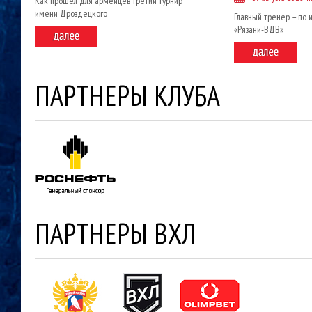
Как прошел для армейцев третий турнир
имени Дроздецкого
Главный тренер – по 
«Рязани-ВДВ»
ПАРТНЕРЫ КЛУБА
ПАРТНЕРЫ ВХЛ