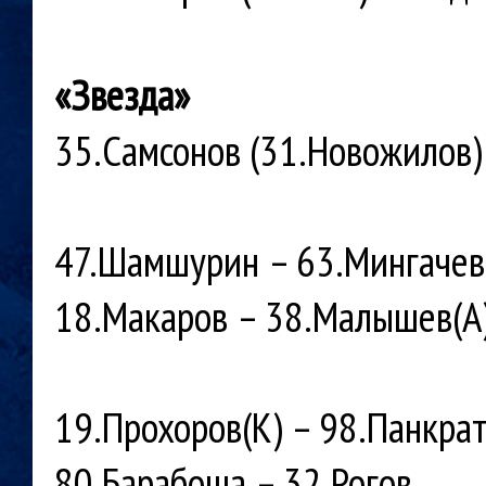
«Звезда»
35.Самсонов (31.Новожилов
47.Шамшурин – 63.Мингачев
18.Макаров – 38.Малышев
(А
19.Прохоров(К) – 98.Панкра
80.Барабоша – 32.Рогов