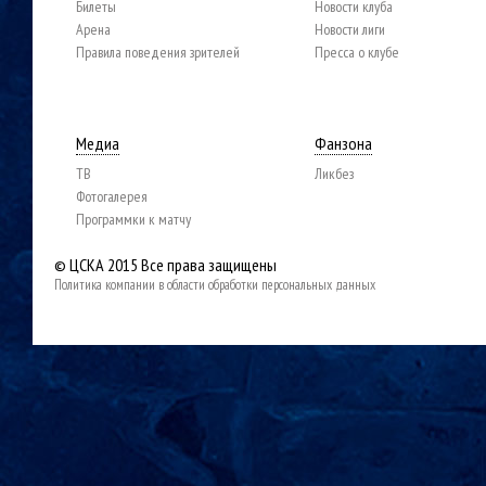
Билеты
Новости клуба
Арена
Новости лиги
Правила поведения зрителей
Пресса о клубе
Медиа
Фанзона
ТВ
Ликбез
Фотогалерея
Программки к матчу
© ЦСКА 2015
Все права защищены
Политика компании в области обработки персональных данных