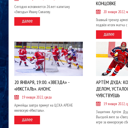
КОНЦОВКЕ
Сегодня исполняется 26 лет капитану
«Звезды» Ивану Силаеву.
20 января 2022, ч
Главный тренер арме
подвёл итоги матча с 
20 ЯНВАРЯ, 19:00. «ЗВЕЗДА» -
АРТЁМ ДУДА: К
«ИЖСТАЛЬ». АНОНС
ДЕЛОМ, УСТАЛО
ЧУВСТВУЕШЬ
19 января 2022, среда
19 января 2022, с
Армейцы завтра примут на ЦСКА АРЕНЕ
ижевскую «Ижсталь».
Защитник Артём Дуд
Высшей лиге за «Звезд
игре за юниорскую сб