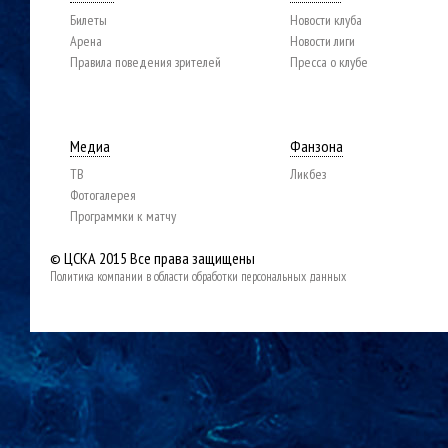
Билеты
Новости клуба
Арена
Новости лиги
Правила поведения зрителей
Пресса о клубе
Медиа
Фанзона
ТВ
Ликбез
Фотогалерея
Программки к матчу
© ЦСКА 2015
Все права защищены
Политика компании в области обработки персональных данных