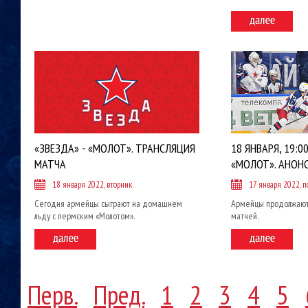
«ЗВЕЗДА» - «МОЛОТ». ТРАНСЛЯЦИЯ
18 ЯНВАРЯ, 19:00
МАТЧА
«МОЛОТ». АНОН
18 января 2022, вторник
17 января 2022, 
Сегодня армейцы сыграют на домашнем
Армейцы продолжаю
льду с пермским «Молотом».
матчей.
Перв.
Пред.
1
2
3
4
5