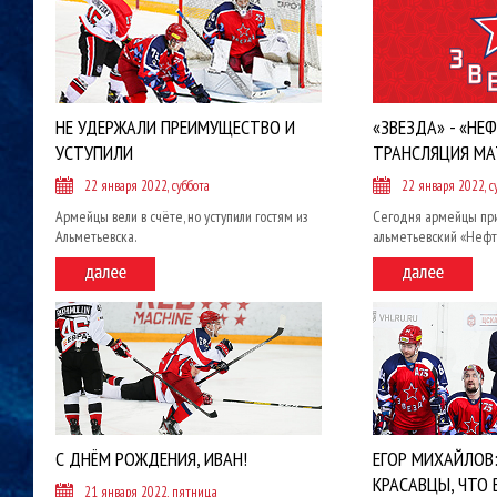
НЕ УДЕРЖАЛИ ПРЕИМУЩЕСТВО И
«ЗВЕЗДА» - «НЕФ
УСТУПИЛИ
ТРАНСЛЯЦИЯ МА
22 января 2022, суббота
22 января 2022, с
Армейцы вели в счёте, но уступили гостям из
Сегодня армейцы при
Альметьевска.
альметьевский «Нефт
С ДНЁМ РОЖДЕНИЯ, ИВАН!
ЕГОР МИХАЙЛОВ:
КРАСАВЦЫ, ЧТО 
21 января 2022, пятница