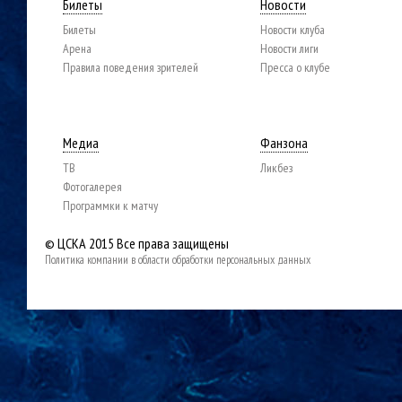
Билеты
Новости
Билеты
Новости клуба
Арена
Новости лиги
Правила поведения зрителей
Пресса о клубе
Медиа
Фанзона
ТВ
Ликбез
Фотогалерея
Программки к матчу
© ЦСКА 2015
Все права защищены
Политика компании в области обработки персональных данных