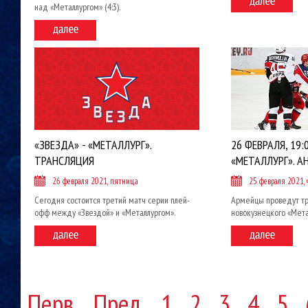
над «Металлургом» (4:3).
«ЗВЕЗДА» - «МЕТАЛЛУРГ».
26 ФЕВРАЛЯ, 19:0
ТРАНСЛЯЦИЯ
«МЕТАЛЛУРГ». А
26 февраля 2021, пятница
25 февраля 2021, 
Сегодня состоится третий матч серии плей-
Армейцы проведут тр
офф между «Звездой» и «Металлургом».
новокузнецкого «Мета
Перв.
Пред.
1
2
3
4
5