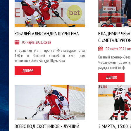
ЮБИЛЕЙ АЛЕКСАНДРА ШУРЫГИНА
ВЛАДИМИР ЧЕБАТ
С «МЕТАЛЛУРГО
03 марта 2021, среда
02 марта 2021, вт
Вчерашний матч против «Металлурга» стал
150-м в Высшей хоккейной лиге для
Главный тренер «Зве
защитника Александра Шурыгина.
Чебатуркин подвёл ит
раунда плей-офф.
ВСЕВОЛОД СКОТНИКОВ - ЛУЧШИЙ
2 МАРТА, 15:00.