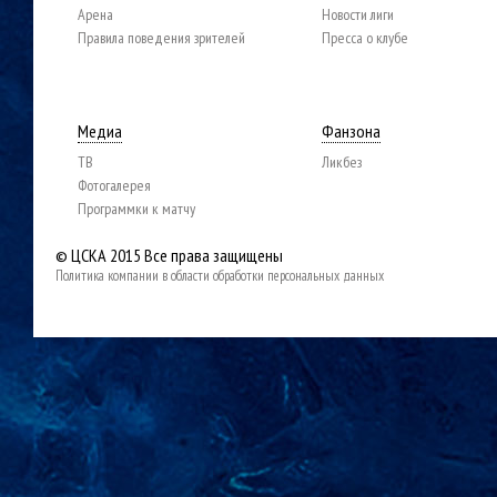
Арена
Новости лиги
Правила поведения зрителей
Пресса о клубе
Медиа
Фанзона
ТВ
Ликбез
Фотогалерея
Программки к матчу
© ЦСКА 2015
Все права защищены
Политика компании в области обработки персональных данных