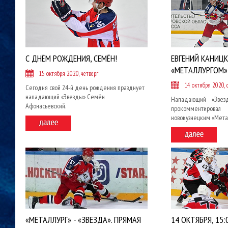
С ДНЁМ РОЖДЕНИЯ, СЕМЁН!
ЕВГЕНИЙ КАНИЦК
«МЕТАЛЛУРГОМ»
15 октября 2020, четверг
14 октября 2020, 
Сегодня свой 24-й день рождения празднует
нападающий «Звезды» Семён
Нападающий «Звез
Афонасьевский.
прокомментиров
новокузнецким «Мета
«МЕТАЛЛУРГ» - «ЗВЕЗДА». ПРЯМАЯ
14 ОКТЯБРЯ, 15: