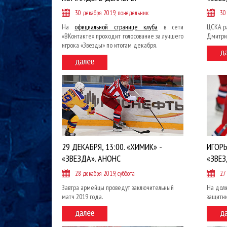
30 декабря 2019, понедельник
30
На
официальной странице клуба
в сети
ЦСКА ра
«ВКонтакте» проходит голосование за лучшего
Дмитри
игрока «Звезды» по итогам декабря.
29 ДЕКАБРЯ, 13:00. «ХИМИК» -
ИГОР
«ЗВЕЗДА». АНОНС
«ЗВЕ
28 декабря 2019, суббота
27
Завтра армейцы проведут заключительный
На дол
матч 2019 года.
защитн