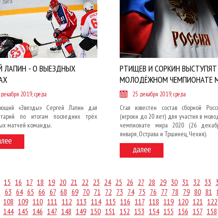
Й ЛАПИН - О ВЫЕЗДНЫХ
РТИЩЕВ И СОРКИН ВЫСТУПЯТ
АХ
МОЛОДЁЖНОМ ЧЕМПИОНАТЕ 
 декабря 2019, среда
25 декабря 2019, среда
ющий «Звезды» Сергей Лапин дал
Стал известен состав сборной Рос
тарий по итогам последних трёх
(игроки до 20 лет) для участия в мол
ых матчей команды.
чемпионате мира 2020 (26 декаб
января, Острава и Тршинец, Чехия).
15
16
17
18
19
20
21
22
23
24
25
26
27
28
29
30
31
32
33
2
63
64
65
66
67
68
69
70
71
72
73
74
75
76
77
78
79
80
81
108
109
110
111
112
113
114
115
116
117
118
119
120
121
122
144
145
146
147
148
149
150
151
152
153
154
155
156
157
158