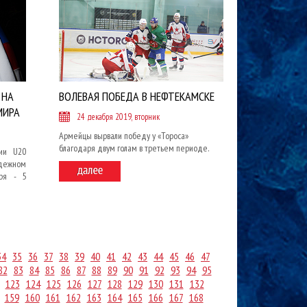
 НА
ВОЛЕВАЯ ПОБЕДА В НЕФТЕКАМСКЕ
МИРА
24 декабря 2019, вторник
Армейцы вырвали победу у «Тороса»
благодаря двум голам в третьем периоде.
сии U20
одежном
ря - 5
34
35
36
37
38
39
40
41
42
43
44
45
46
47
82
83
84
85
86
87
88
89
90
91
92
93
94
95
123
124
125
126
127
128
129
130
131
132
159
160
161
162
163
164
165
166
167
168