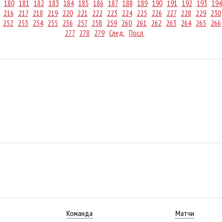
180
181
182
183
184
185
186
187
188
189
190
191
192
193
194
216
217
218
219
220
221
222
223
224
225
226
227
228
229
230
252
253
254
255
256
257
258
259
260
261
262
263
264
265
266
277
278
279
След.
Посл.
Команда
Матчи