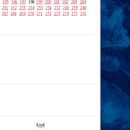
195
196
197
198
199
200
201
202
203
204
231
232
233
234
235
236
237
238
239
240
267
268
269
270
271
272
273
274
275
276
Клуб