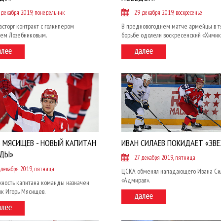
 декабря 2019, понедельник
29 декабря 2019, воскресенье
сторг контракт с голкипером
В предновогоднем матче армейцы в т
ем Лозебниковым.
борьбе одолели воскресенский «Химик
Ь МЯСИЩЕВ - НОВЫЙ КАПИТАН
ИВАН СИЛАЕВ ПОКИДАЕТ «ЗВЕ
ЗДЫ»
27 декабря 2019, пятница
 декабря 2019, пятница
ЦСКА обменял нападающего Ивана Си
«Адмирал».
жность капитана команды назначен
ик Игорь Мясищев.