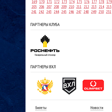
169
170
171
172
173
174
175
176
177
178
179
205
206
207
208
209
210
211
212
213
214
215
241
242
243
244
245
246
247
248
249
250
251
ПАРТНЕРЫ КЛУБА
ПАРТНЕРЫ ВХЛ
Билеты
Новости