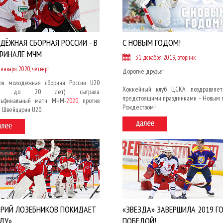
ДЁЖНАЯ СБОРНАЯ РОССИИ - В
С НОВЫМ ГОДОМ!
ФИНАЛЕ МЧМ
31 декабря 2019, вторник
 января 2020, четверг
Дорогие друзья!
ря молодежная сборная России U20
Хоккейный клуб ЦСКА поздравляет
оки до 20 лет) сыграла
предстоящими праздниками – Новым 
тьфинальный матч МЧМ-
2020
, против
Рождеством!
 Швейцарии U20.
РИЙ ЛОЗЕБНИКОВ ПОКИДАЕТ
«ЗВЕЗДА» ЗАВЕРШИЛА 2019 Г
ДУ»
ПОБЕДОЙ!