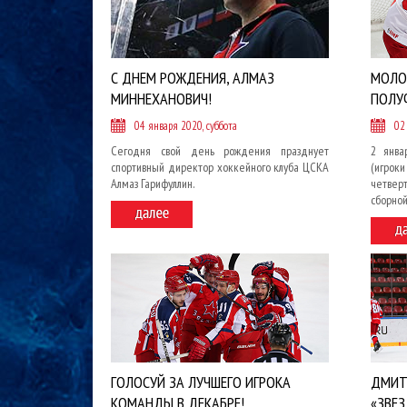
С ДНЕМ РОЖДЕНИЯ, АЛМАЗ
МОЛО
МИННЕХАНОВИЧ!
ПОЛУ
04 января 2020, суббота
02
Сегодня свой день рождения празднует
2 янва
спортивный директор хоккейного клуба ЦСКА
(игр
Алмаз Гарифуллин.
четвер
сборной
ГОЛОСУЙ ЗА ЛУЧШЕГО ИГРОКА
ДМИТ
КОМАНДЫ В ДЕКАБРЕ!
«ЗВЕЗ