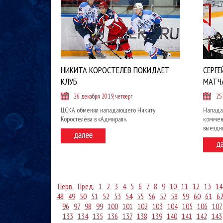
НИКИТА КОРОСТЕЛЁВ ПОКИДАЕТ
СЕРГЕ
КЛУБ
МАТЧ
26 декабря 2019, четверг
25
ЦСКА обменял нападающего Никиту
Напада
Коростелёва в «Адмирал».
коммен
выездн
Перв.
Пред.
1
2
3
4
5
6
7
8
9
10
11
12
13
14
48
49
50
51
52
53
54
55
56
57
58
59
60
61
6
96
97
98
99
100
101
102
103
104
105
106
107
133
134
135
136
137
138
139
140
141
142
143