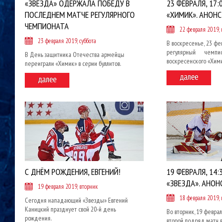
«ЗВЕЗДА» ОДЕРЖАЛА ПОБЕДУ В
23 ФЕВРАЛЯ, 17:0
ПОСЛЕДНЕМ МАТЧЕ РЕГУЛЯРНОГО
«ХИМИК». АНОН
ЧЕМПИОНАТА
22 февраля 2019,
23 февраля 2019, суббота
В воскресенье, 23 фе
регулярный чемп
В День защитника Отечества армейцы
воскресенского «Хими
переиграли «Химик» в серии буллитов.
С ДНЁМ РОЖДЕНИЯ, ЕВГЕНИЙ!
19 ФЕВРАЛЯ, 14:
«ЗВЕЗДА». АНОН
19 февраля 2019, вторник
18 февраля 2019,
Сегодня нападающий «Звезды» Евгений
Каницкий празднует свой 20-й день
Во вторник, 19 февра
рождения.
второй подряд матч в