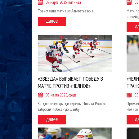
07 марта 2025, пятница
06
Трансляция матча из Альметьевска
Матч пр
армейц
«ЗВЕЗДА» ВЫРЫВАЕТ ПОБЕДУ В
«ЧЕЛН
МАТЧЕ ПРОТИВ «ЧЕЛНОВ»
ТРАН
05 марта 2025, среда
05
За две секунды до сирены Никита Рожков
Прямая
забросил победную шайбу
Челнов