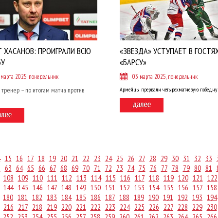
Т ХАСАНОВ: ПРОИГРАЛИ ВСЮ
«ЗВЕЗДА» УСТУПАЕТ В ГОСТЯ
БУ
«БАРСУ»
 марта 2025, понедельник
03 марта 2025, понедельник
 тренер – по итогам матча против
Армейцы прервали четырехматчевую победну
»
4
15
16
17
18
19
20
21
22
23
24
25
26
27
28
29
30
31
32
33
2
63
64
65
66
67
68
69
70
71
72
73
74
75
76
77
78
79
80
81
108
109
110
111
112
113
114
115
116
117
118
119
120
121
122
144
145
146
147
148
149
150
151
152
153
154
155
156
157
158
180
181
182
183
184
185
186
187
188
189
190
191
192
193
194
216
217
218
219
220
221
222
223
224
225
226
227
228
229
230
252
253
254
255
256
257
258
259
260
261
262
263
264
265
266