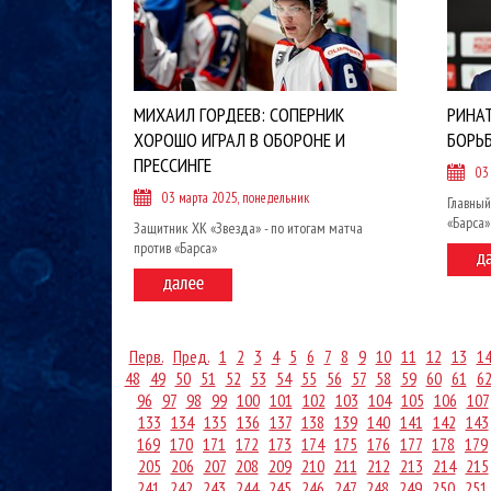
МИХАИЛ ГОРДЕЕВ: СОПЕРНИК
РИНА
ХОРОШО ИГРАЛ В ОБОРОНЕ И
БОРЬ
ПРЕССИНГЕ
03
03 марта 2025, понедельник
Главный
«Барса
Защитник ХК «Звезда» - по итогам матча
против «Барса»
Перв.
Пред.
1
2
3
4
5
6
7
8
9
10
11
12
13
1
48
49
50
51
52
53
54
55
56
57
58
59
60
61
6
96
97
98
99
100
101
102
103
104
105
106
107
133
134
135
136
137
138
139
140
141
142
143
169
170
171
172
173
174
175
176
177
178
179
205
206
207
208
209
210
211
212
213
214
215
241
242
243
244
245
246
247
248
249
250
251