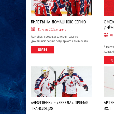
БИЛЕТЫ НА ДОМАШНЮЮ СЕРИЮ
С МЕ
ДНЁМ
11 марта 2025, вторник
08
Армейцы проведут заключительную
домашнюю серию регулярного чемпионата
8 март
женский
«НЕФТЯНИК» – «ЗВЕЗДА». ПРЯМАЯ
АРТЕМ
ТРАНСЛЯЦИЯ
ВХЛ