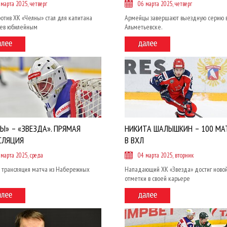
 марта 2025, четверг
06 марта 2025, четверг
отив ХК «Челны» стал для капитана
Армейцы завершают выездную серию 
ев юбилейным
Альметьевске.
Ы» – «ЗВЕЗДА». ПРЯМАЯ
НИКИТА ШАЛЫШКИН – 100 МА
СЛЯЦИЯ
В ВХЛ
 марта 2025, среда
04 марта 2025, вторник
 трансляция матча из Набережных
Нападающий ХК «Звезда» достиг ново
отметки в своей карьере