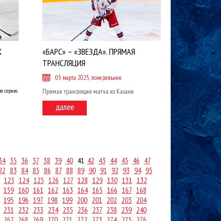
Х
«БАРС» – «ЗВЕЗДА». ПРЯМАЯ
ТРАНСЛЯЦИЯ
03 марта 2025, понедельник
ю серию.
Прямая трансляция матча из Казани
34
35
36
37
38
39
40
41
42
43
44
45
46
47
82
83
84
85
86
87
88
89
90
91
92
93
94
95
123
124
125
126
127
128
129
130
131
132
159
160
161
162
163
164
165
166
167
168
195
196
197
198
199
200
201
202
203
204
231
232
233
234
235
236
237
238
239
240
267
268
269
270
271
272
273
274
275
276