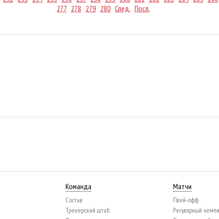
277
278
279
280
След.
Посл.
Команда
Матчи
Состав
Плей-офф
Тренерский штаб
Регулярный чемп