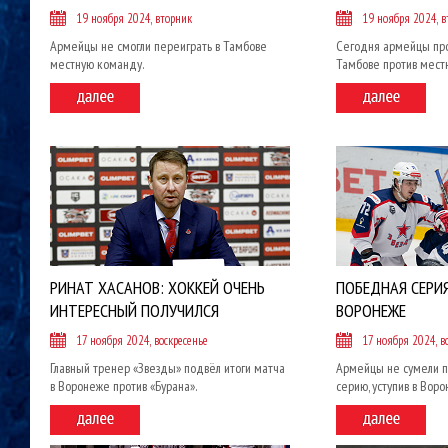
19 ноября 2024, вторник
19 ноября 2024, в
Армейцы не смогли переиграть в Тамбове
Сегодня армейцы про
местную команду.
Тамбове против мест
РИНАТ ХАСАНОВ: ХОККЕЙ ОЧЕНЬ
ПОБЕДНАЯ СЕРИЯ
ИНТЕРЕСНЫЙ ПОЛУЧИЛСЯ
ВОРОНЕЖЕ
17 ноября 2024, воскресенье
17 ноября 2024, в
Главный тренер «Звезды» подвёл итоги матча
Армейцы не сумели п
в Воронеже против «Бурана».
серию, уступив в Вор