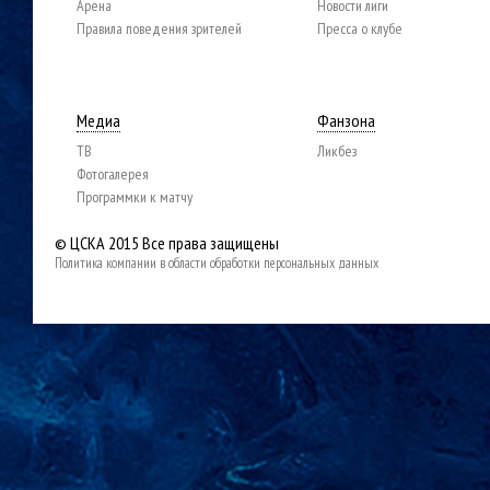
Арена
Новости лиги
Правила поведения зрителей
Пресса о клубе
Медиа
Фанзона
ТВ
Ликбез
Фотогалерея
Программки к матчу
© ЦСКА 2015
Все права защищены
Политика компании в области обработки персональных данных