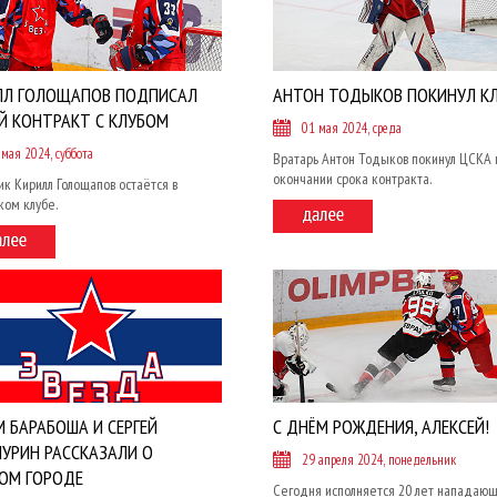
ЛЛ ГОЛОЩАПОВ ПОДПИСАЛ
АНТОН ТОДЫКОВ ПОКИНУЛ К
Й КОНТРАКТ С КЛУБОМ
01 мая 2024, среда
 мая 2024, суббота
Вратарь Антон Тодыков покинул ЦСКА 
окончании срока контракта.
к Кирилл Голощапов остаётся в
ком клубе.
 БАРАБОША И СЕРГЕЙ
С ДНЁМ РОЖДЕНИЯ, АЛЕКСЕЙ!
УРИН РАССКАЗАЛИ О
29 апреля 2024, понедельник
ОМ ГОРОДЕ
Сегодня исполняется 20 лет нападаю