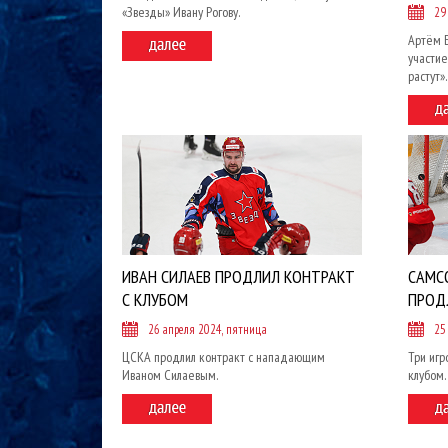
«Звезды» Ивану Рогову.
29
Артём 
участи
растут»
ИВАН СИЛАЕВ ПРОДЛИЛ КОНТРАКТ
САМСО
С КЛУБОМ
ПРОД
26 апреля 2024, пятница
25
ЦСКА продлил контракт с нападающим
Три игр
Иваном Силаевым.
клубом.