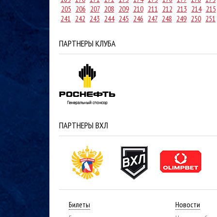
205
206
207
208
209
210
211
212
213
214
215
241
242
243
244
245
246
247
248
249
250
251
ПАРТНЕРЫ КЛУБА
ПАРТНЕРЫ ВХЛ
Билеты
Новости