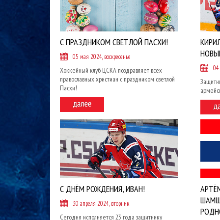
С ПРАЗДНИКОМ СВЕТЛОЙ ПАСХИ!
КИРИ
НОВЫ
05 мая 2024, воскресенье
04
Хоккейный клуб ЦСКА поздравляет всех
православных христиан с праздником светлой
Защитни
Пасхи!
армейс
С ДНЁМ РОЖДЕНИЯ, ИВАН!
АРТЁМ
ШАМШ
30 апреля 2024, вторник
РОДН
Сегодня исполняется 23 года защитнику