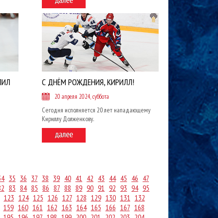
ЛИЛ
С ДНЁМ РОЖДЕНИЯ, КИРИЛЛ!
20 апреля 2024, суббота
Сегодня исполняется 20 лет нападающему
Кириллу Долженкову.
34
35
36
37
38
39
40
41
42
43
44
45
46
47
82
83
84
85
86
87
88
89
90
91
92
93
94
95
123
124
125
126
127
128
129
130
131
132
159
160
161
162
163
164
165
166
167
168
195
196
197
198
199
200
201
202
203
204