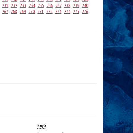
231
232
233
234
235
236
237
238
239
240
267
268
269
270
271
272
273
274
275
276
Клуб