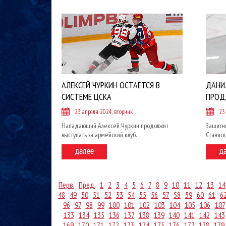
АЛЕКСЕЙ ЧУРКИН ОСТАЁТСЯ В
ДАНИ
СИСТЕМЕ ЦСКА
ПРОД
23 апреля 2024, вторник
23
Нападающий Алексей Чуркин продолжит
Защитн
выступать за армейский клуб.
Станисл
Перв.
Пред.
1
2
3
4
5
6
7
8
9
10
11
12
13
14
48
49
50
51
52
53
54
55
56
57
58
59
60
61
6
96
97
98
99
100
101
102
103
104
105
106
107
133
134
135
136
137
138
139
140
141
142
143
169
170
171
172
173
174
175
176
177
178
179