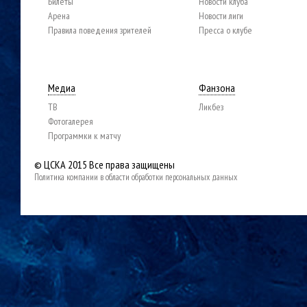
Билеты
Новости клуба
Арена
Новости лиги
Правила поведения зрителей
Пресса о клубе
Медиа
Фанзона
ТВ
Ликбез
Фотогалерея
Программки к матчу
© ЦСКА 2015
Все права защищены
Политика компании в области обработки персональных данных