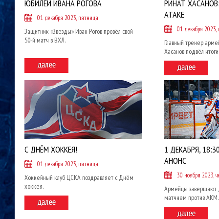
ЮБИЛЕЙ ИВАНА РОГОВА
РИНАТ ХАСАНОВ:
АТАКЕ
01 декабря 2023, пятница
01 декабря 2023,
Защитник «Звезды» Иван Рогов провёл свой
50-й матч в ВХЛ.
Главный тренер арме
Хасанов подвёл итоги
С ДНЁМ ХОККЕЯ!
1 ДЕКАБРЯ, 18:30
АНОНС
01 декабря 2023, пятница
30 ноября 2023, ч
Хоккейный клуб ЦСКА поздравляет с Днём
хоккея.
Армейцы завершают
матчнем против АКМ