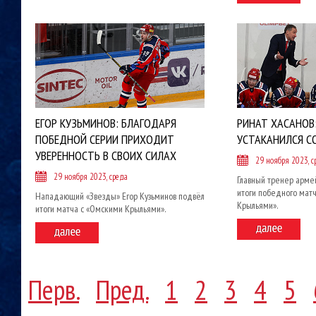
ЕГОР КУЗЬМИНОВ: БЛАГОДАРЯ
РИНАТ ХАСАНОВ:
ПОБЕДНОЙ СЕРИИ ПРИХОДИТ
УСТАКАНИЛСЯ С
УВЕРЕННОСТЬ В СВОИХ СИЛАХ
29 ноября 2023, с
29 ноября 2023, среда
Главный тренер арм
итоги победного мат
Нападающий «Звезды» Егор Кузьминов подвёл
Крыльями».
итоги матча с «Омскими Крыльями».
Перв.
Пред.
1
2
3
4
5