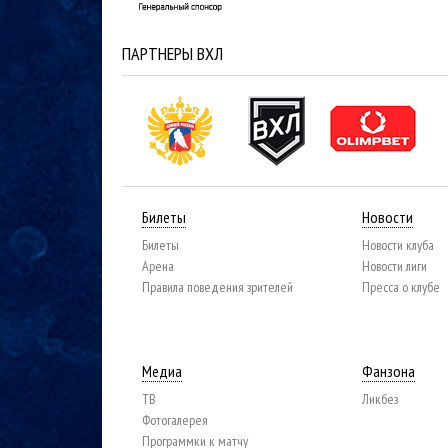
ПАРТНЕРЫ ВХЛ
Билеты
Новости
Билеты
Новости клуба
Арена
Новости лиги
Правила поведения зрителей
Пресса о клубе
Медиа
Фанзона
ТВ
Ликбез
Фотогалерея
Программки к матчу