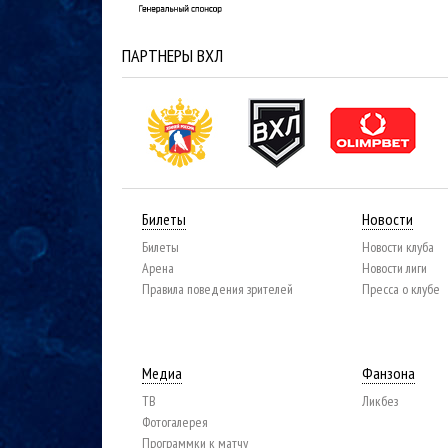
ПАРТНЕРЫ ВХЛ
Билеты
Новости
Билеты
Новости клуба
Арена
Новости лиги
Правила поведения зрителей
Пресса о клубе
Медиа
Фанзона
ТВ
Ликбез
Фотогалерея
Программки к матчу