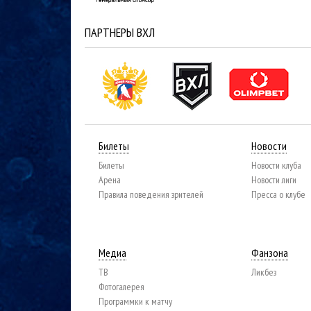
ПАРТНЕРЫ ВХЛ
Билеты
Новости
Билеты
Новости клуба
Арена
Новости лиги
Правила поведения зрителей
Пресса о клубе
Медиа
Фанзона
ТВ
Ликбез
Фотогалерея
Программки к матчу