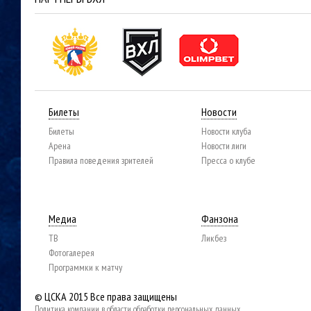
Билеты
Новости
Билеты
Новости клуба
Арена
Новости лиги
Правила поведения зрителей
Пресса о клубе
Медиа
Фанзона
ТВ
Ликбез
Фотогалерея
Программки к матчу
© ЦСКА 2015
Все права защищены
Политика компании в области обработки персональных данных