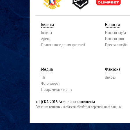
Билеты
Новости
Билеты
Новости клуба
Арена
Новости лиги
Правила поведения зрителей
Пресса о клубе
Медиа
Фанзона
ТВ
Ликбез
Фотогалерея
Программки к матчу
© ЦСКА 2015
Все права защищены
Политика компании в области обработки персональных данных