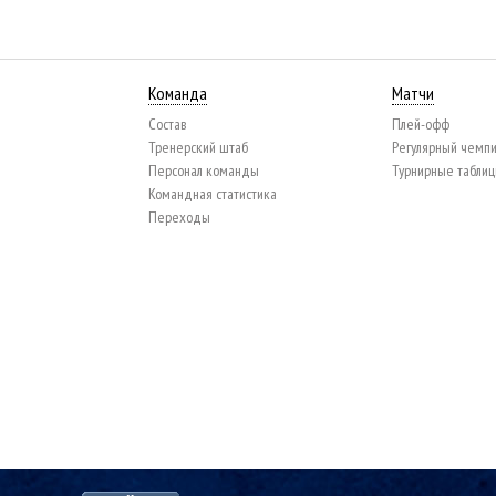
Команда
Матчи
Состав
Плей-офф
Тренерский штаб
Регулярный чемп
Персонал команды
Турнирные табли
Командная статистика
Переходы