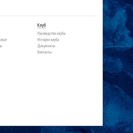
Клуб
Руководство клуба
ионат
История клуба
цы
Документы
Контакты