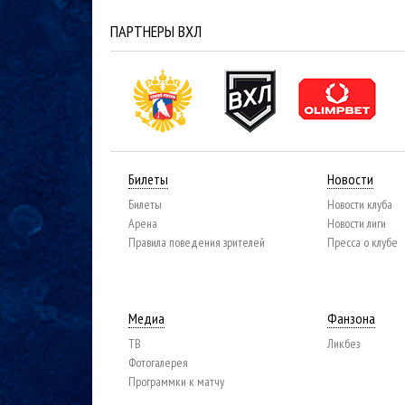
ПАРТНЕРЫ ВХЛ
Билеты
Новости
Билеты
Новости клуба
Арена
Новости лиги
Правила поведения зрителей
Пресса о клубе
Медиа
Фанзона
ТВ
Ликбез
Фотогалерея
Программки к матчу