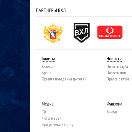
ПАРТНЕРЫ ВХЛ
Билеты
Новости
Билеты
Новости клуба
Арена
Новости лиги
Правила поведения зрителей
Пресса о клубе
Медиа
Фанзона
ТВ
Ликбез
Фотогалерея
Программки к матчу