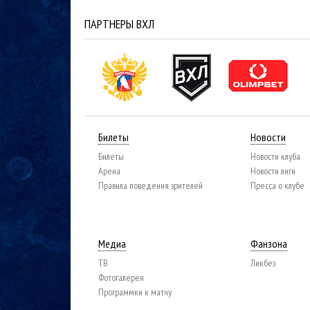
ПАРТНЕРЫ ВХЛ
Билеты
Новости
Билеты
Новости клуба
Арена
Новости лиги
Правила поведения зрителей
Пресса о клубе
Медиа
Фанзона
ТВ
Ликбез
Фотогалерея
Программки к матчу