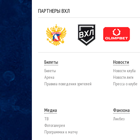
ПАРТНЕРЫ ВХЛ
Билеты
Новости
Билеты
Новости клуба
Арена
Новости лиги
Правила поведения зрителей
Пресса о клубе
Медиа
Фанзона
ТВ
Ликбез
Фотогалерея
Программки к матчу